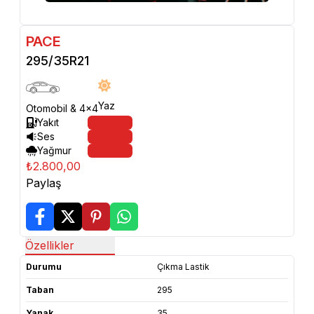
PACE
295/35R21
Yaz
Otomobil & 4x4
Yakıt
Ses
Yağmur
₺2.800,00
Paylaş
Özellikler
Durumu
Çıkma Lastik
Taban
295
Yanak
35