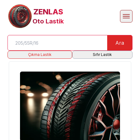
ZENLAS
Oto Lastik
Ara
Çıkma Lastik
Sıfır Lastik