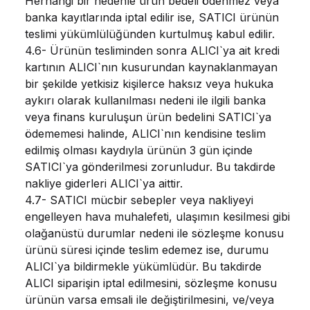
Herhangi bir nedenle ürün bedeli ödenmez veya
banka kayıtlarında iptal edilir ise, SATICI ürünün
teslimi yükümlülüğünden kurtulmuş kabul edilir.
4.6- Ürünün tesliminden sonra ALICI`ya ait kredi
kartının ALICI`nın kusurundan kaynaklanmayan
bir şekilde yetkisiz kişilerce haksız veya hukuka
aykırı olarak kullanılması nedeni ile ilgili banka
veya finans kuruluşun ürün bedelini SATICI`ya
ödememesi halinde, ALICI`nın kendisine teslim
edilmiş olması kaydıyla ürünün 3 gün içinde
SATICI`ya gönderilmesi zorunludur. Bu takdirde
nakliye giderleri ALICI`ya aittir.
4.7- SATICI mücbir sebepler veya nakliyeyi
engelleyen hava muhalefeti, ulaşımın kesilmesi gibi
olağanüstü durumlar nedeni ile sözleşme konusu
ürünü süresi içinde teslim edemez ise, durumu
ALICI`ya bildirmekle yükümlüdür. Bu takdirde
ALICI siparişin iptal edilmesini, sözleşme konusu
ürünün varsa emsali ile değiştirilmesini, ve/veya