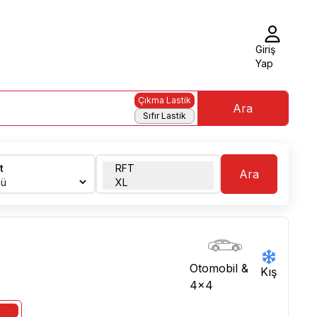
Giriş
Yap
Çıkma Lastik
Ara
Sıfır Lastik
t
RFT
Ara
XL
Otomobil &
Kış
4x4