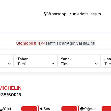
Whatsapp
Ürünlerimiz
İletişim
Otomobil & 4x4
Hafif Ticari
Ağır Vasıta
Zirai
Taban
Yanak
Jan
MICHELIN
235/50R18
Yakıt
Ses
Yağmur