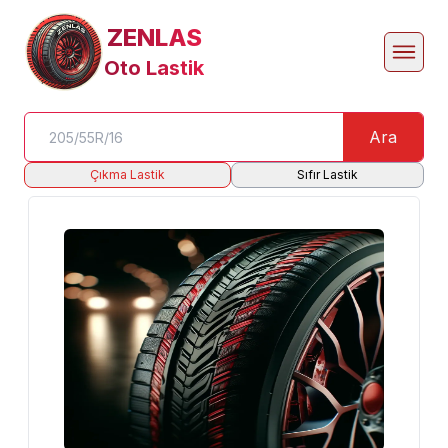
ZENLAS
Oto Lastik
Ara
Çıkma Lastik
Sıfır Lastik