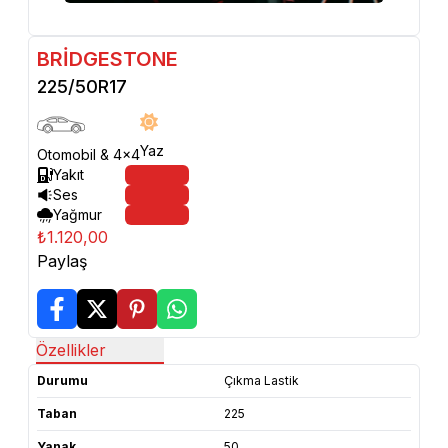
BRİDGESTONE
225/50R17
Yaz
Otomobil & 4x4
Yakıt
Ses
Yağmur
₺1.120,00
Paylaş
Özellikler
Durumu
Çıkma Lastik
Taban
225
Yanak
50