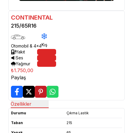
CONTINENTAL
215/65R16
Kış
Otomobil & 4x4
Yakıt
Ses
Yağmur
₺1.750,00
Paylaş
Özellikler
Durumu
Çıkma Lastik
Taban
215
Yanak
65