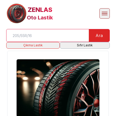
ZENLAS
Oto Lastik
Ara
Çıkma Lastik
Sıfır Lastik