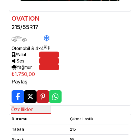
OVATION
215/55R17
Kış
Otomobil & 4x4
Yakıt
Ses
Yağmur
₺1.750,00
Paylaş
Özellikler
Durumu
Çıkma Lastik
Taban
215
Yanak
55