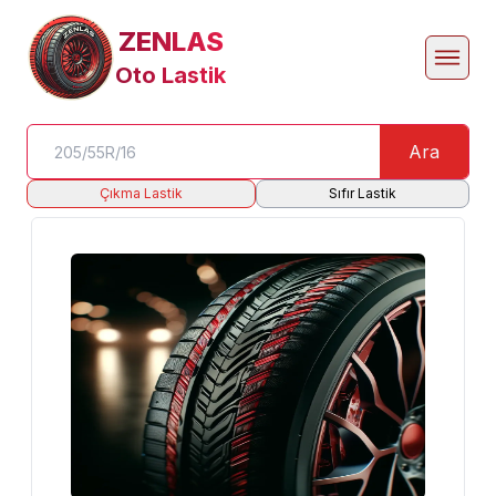
ZENLAS
Oto Lastik
Ara
Çıkma Lastik
Sıfır Lastik