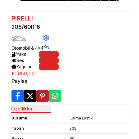
PIRELLI
205/60R16
Kış
Otomobil & 4x4
Yakıt
Ses
Yağmur
₺1.050,00
Paylaş
Özellikler
Durumu
Çıkma Lastik
Taban
205
Yanak
60