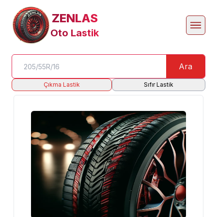
ZENLAS
Oto Lastik
Ara
Çıkma Lastik
Sıfır Lastik