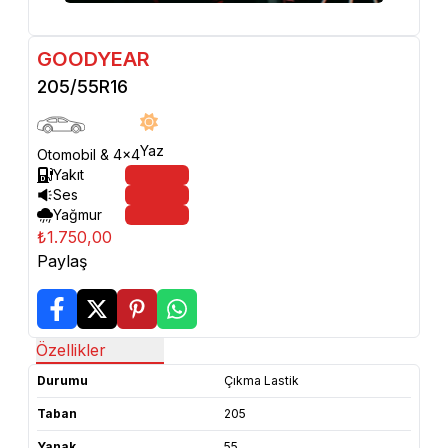
GOODYEAR
205/55R16
Yaz
Otomobil & 4x4
Yakıt
Ses
Yağmur
₺1.750,00
Paylaş
Özellikler
Durumu
Çıkma Lastik
Taban
205
Yanak
55