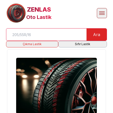
ZENLAS
Oto Lastik
Ara
Çıkma Lastik
Sıfır Lastik