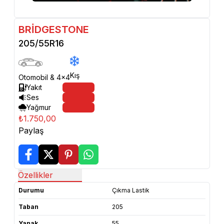
BRİDGESTONE
205/55R16
Kış
Otomobil & 4x4
Yakıt
Ses
Yağmur
₺1.750,00
Paylaş
Özellikler
Durumu
Çıkma Lastik
Taban
205
Yanak
55