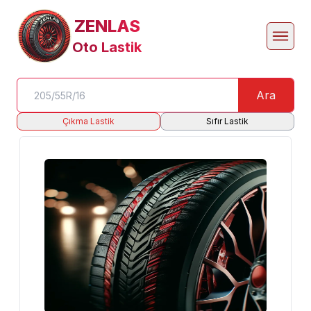
ZENLAS
Oto Lastik
Ara
Çıkma Lastik
Sıfır Lastik