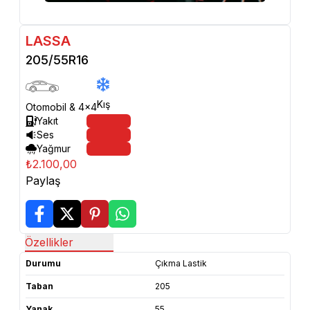
LASSA
205/55R16
Kış
Otomobil & 4x4
Yakıt
Ses
Yağmur
₺2.100,00
Paylaş
Özellikler
Durumu
Çıkma Lastik
Taban
205
Yanak
55