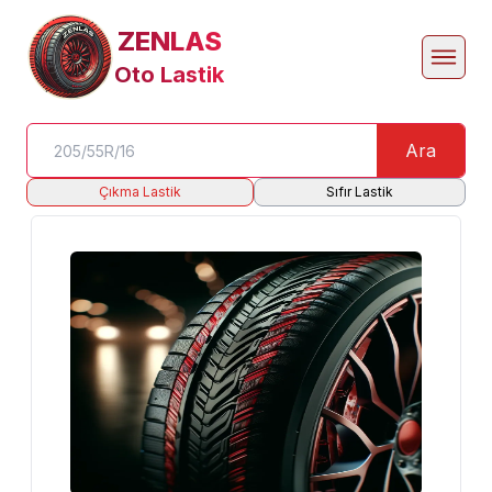
ZENLAS
Oto Lastik
Ara
Çıkma Lastik
Sıfır Lastik