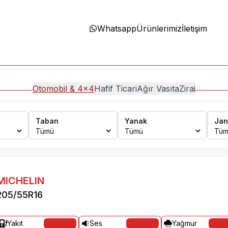
Whatsapp
Ürünlerimiz
İletişim
Otomobil & 4x4
Hafif Ticari
Ağır Vasıta
Zirai
Taban
Yanak
Jan
MICHELIN
205/55R16
Yakıt
Ses
Yağmur