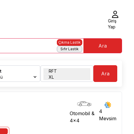
Giriş
Yap
Çıkma Lastik
Ara
Sıfır Lastik
t
RFT
Ara
XL
4
Otomobil &
Mevsim
4x4