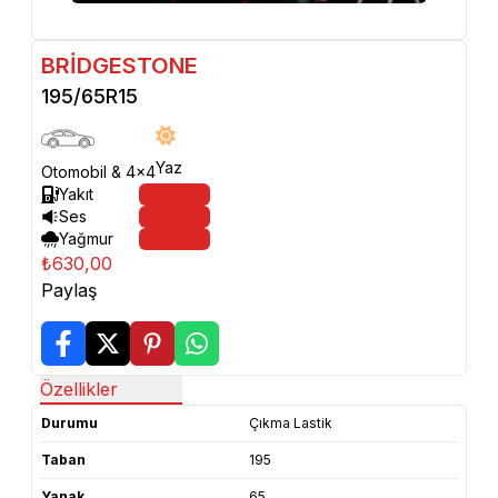
BRİDGESTONE
195/65R15
Yaz
Otomobil & 4x4
Yakıt
Ses
Yağmur
₺630,00
Paylaş
Özellikler
Durumu
Çıkma Lastik
Taban
195
Yanak
65