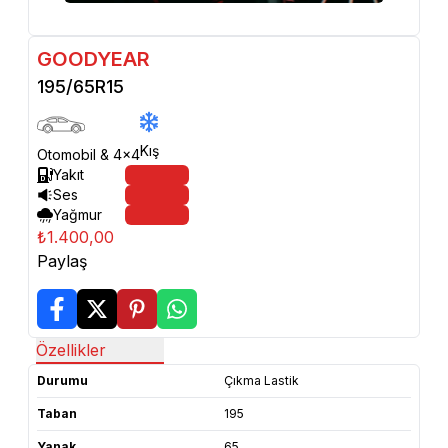
GOODYEAR
195/65R15
Kış
Otomobil & 4x4
Yakıt
Ses
Yağmur
₺1.400,00
Paylaş
Özellikler
Durumu
Çıkma Lastik
Taban
195
Yanak
65