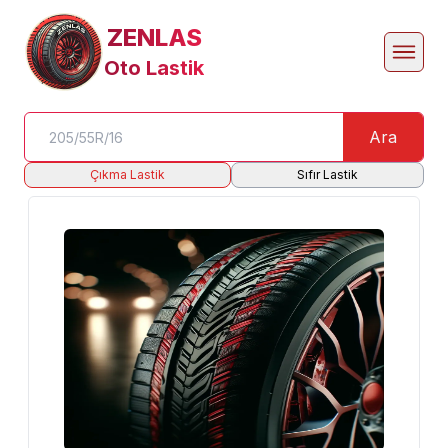
ZENLAS
Oto Lastik
Ara
Çıkma Lastik
Sıfır Lastik