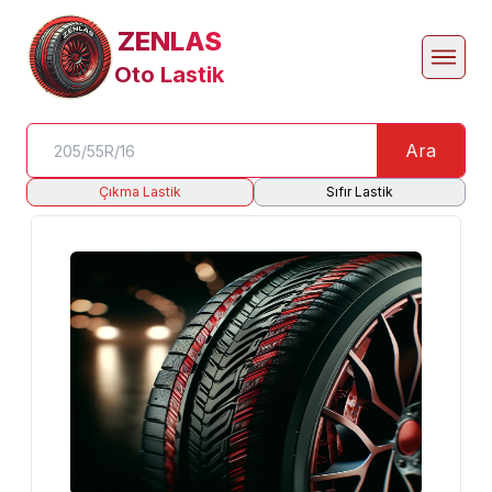
ZENLAS
Oto Lastik
Ara
Çıkma Lastik
Sıfır Lastik