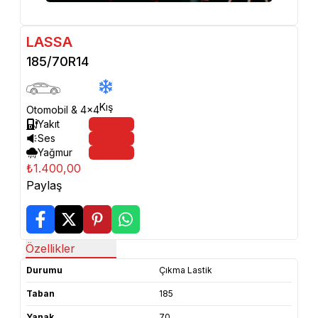
LASSA
185/70R14
Kış
Otomobil & 4x4
Yakıt
Ses
Yağmur
₺1.400,00
Paylaş
Özellikler
Durumu
Çıkma Lastik
Taban
185
Yanak
70