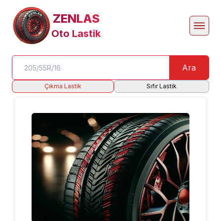
ZENLAS
Oto Lastik
Ara
Çıkma Lastik
Sıfır Lastik