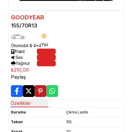
GOODYEAR
155/70R13
Yaz
Otomobil & 4x4
Yakıt
Ses
Yağmur
₺210,00
Paylaş
Özellikler
Durumu
Çıkma Lastik
Taban
155
Yanak
70