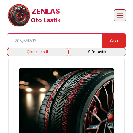
ZENLAS
Oto Lastik
Ara
Çıkma Lastik
Sıfır Lastik