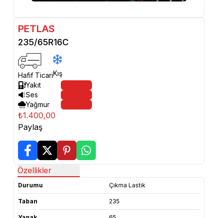
PETLAS
235/65R16C
Kış
Hafif Ticari
Yakıt
Ses
Yağmur
₺1.400,00
Paylaş
Özellikler
Durumu
Çıkma Lastik
Taban
235
Yanak
65