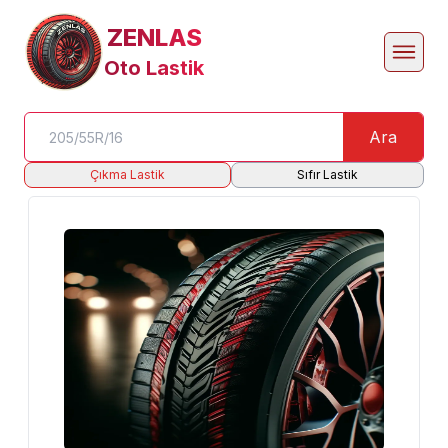
ZENLAS
Oto Lastik
Ara
Çıkma Lastik
Sıfır Lastik