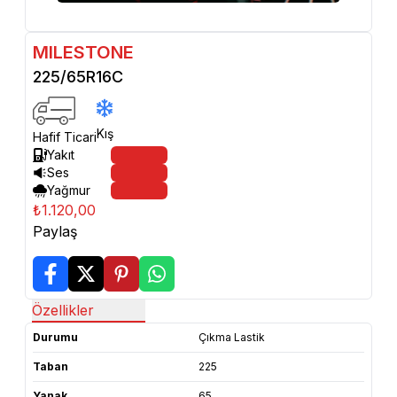
MILESTONE
225/65R16C
Kış
Hafif Ticari
Yakıt
Ses
Yağmur
₺1.120,00
Paylaş
Özellikler
Durumu
Çıkma Lastik
Taban
225
Yanak
65