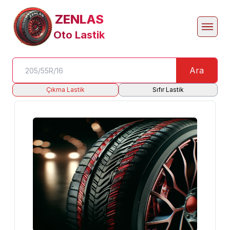
ZENLAS
Oto Lastik
Ara
Çıkma Lastik
Sıfır Lastik