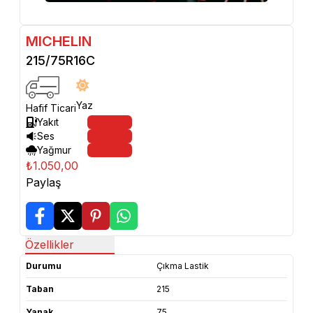
MICHELIN
215/75R16C
Yaz
Hafif Ticari
Yakıt
Ses
Yağmur
₺1.050,00
Paylaş
Özellikler
Durumu
Çıkma Lastik
Taban
215
Yanak
75