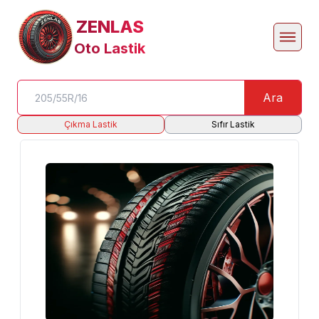
ZENLAS
Oto Lastik
Ara
Çıkma Lastik
Sıfır Lastik