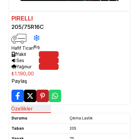
PIRELLI
205/75R16C
Kış
Hafif Ticari
Yakıt
Ses
Yağmur
₺1.190,00
Paylaş
Özellikler
Durumu
Çıkma Lastik
Taban
205
Yanak
75