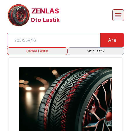
ZENLAS
Oto Lastik
Ara
Çıkma Lastik
Sıfır Lastik