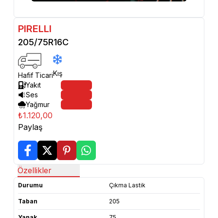
PIRELLI
205/75R16C
Kış
Hafif Ticari
Yakıt
Ses
Yağmur
₺1.120,00
Paylaş
Özellikler
Durumu
Çıkma Lastik
Taban
205
Yanak
75