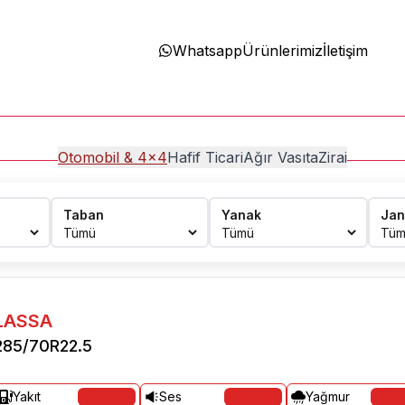
Whatsapp
Ürünlerimiz
İletişim
Otomobil & 4x4
Hafif Ticari
Ağır Vasıta
Zirai
Taban
Yanak
Jan
LASSA
285/70R22.5
Yakıt
Ses
Yağmur