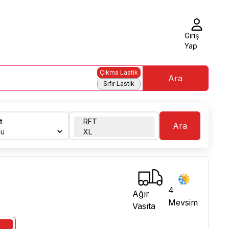
Giriş
Yap
Çıkma Lastik
Ara
Sıfır Lastik
t
RFT
Ara
XL
4
Ağır
Mevsim
Vasıta