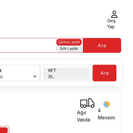
Giriş
Yap
Çıkma Lastik
Ara
Sıfır Lastik
t
RFT
Ara
XL
4
Ağır
Mevsim
Vasıta