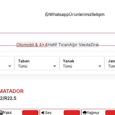
Whatsapp
Ürünlerimiz
İletişim
Otomobil & 4x4
Hafif Ticari
Ağır Vasıta
Zirai
Taban
Yanak
Jan
MATADOR
12/R22.5
Yakıt
Ses
Yağmur